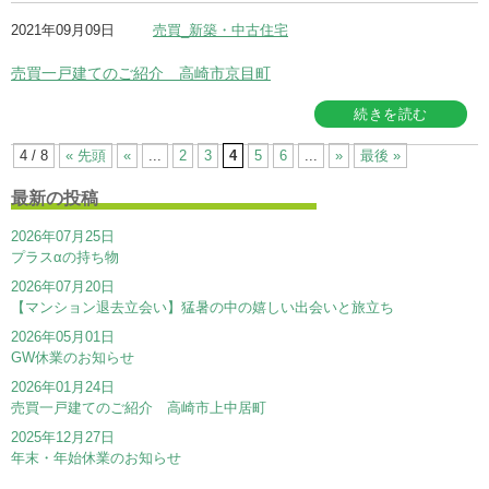
2021年09月09日
売買_新築・中古住宅
売買一戸建てのご紹介 高崎市京目町
続きを読む
4 / 8
« 先頭
«
...
2
3
4
5
6
...
»
最後 »
最新の投稿
2026年07月25日
プラスαの持ち物
2026年07月20日
【マンション退去立会い】猛暑の中の嬉しい出会いと旅立ち
2026年05月01日
GW休業のお知らせ
2026年01月24日
売買一戸建てのご紹介 高崎市上中居町
2025年12月27日
年末・年始休業のお知らせ