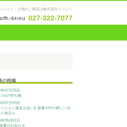
ンション・土地のご相談は株式会社イツミへ
027-322-7077
お問い合わせは
新の投稿
26年07月25日
ラスαの持ち物
26年07月20日
マンション退去立会い】猛暑の中の嬉しい出
いと旅立ち
26年05月01日
W休業のお知らせ