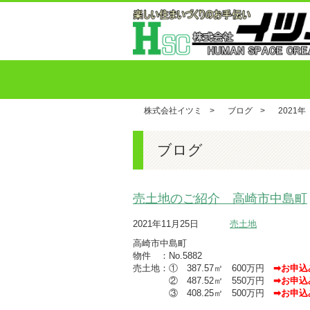
株式会社イツミ
>
ブログ
>
2021年
ブログ
売土地のご紹介 高崎市中島町
2021年11月25日
売土地
高崎市中島町
物件 ：No.5882
売土地：① 387.57㎡ 600万円
➡お申込
② 487.52㎡ 550万円
➡お申込
③ 408.25㎡ 500万円
➡お申込