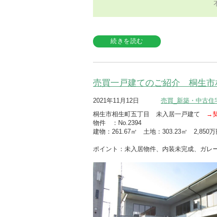
続きを読む
売買一戸建てのご紹介 桐生市
2021年11月12日
売買_新築・中古住
桐生市相生町五丁目 未入居一戸建て
→
物件 ：No.2394
建物：261.67㎡ 土地：303.23㎡ 2,85
ポイント：未入居物件、内装未完成、ガレ