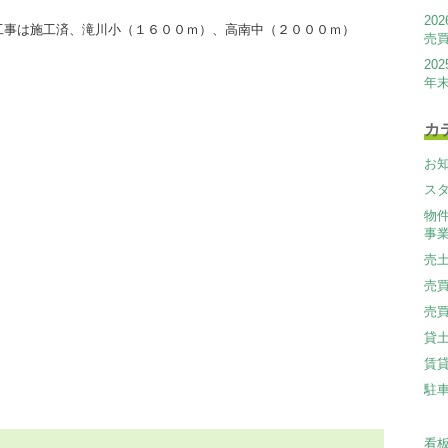
20
工事は施工済、滝川小（１６００ｍ）、高南中（２０００ｍ）
売
20
年
カ
お
ス
物
事
売
売
売
貸
賃
駐
看