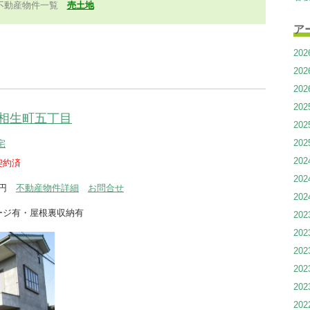
不動産物件一覧
売土地
ア
20
20
20
20
相生町五丁目
20
20
宅
20
契約済
20
0万円
不動産物件詳細
お問合せ
20
ージ有・屋根裏収納有
20
20
20
20
20
20