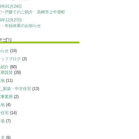
26年01月24日
買一戸建てのご紹介 高崎市上中居町
25年12月27日
末・年始休業のお知らせ
テゴリ
知らせ
(19)
タッフブログ
(3)
件紹介
(80)
業用賃貸
(29)
土地
(11)
買_新築・中古住宅
(13)
買事業用
(2)
土地
(4)
貸住宅
(14)
車場
(7)
板犬
(9)