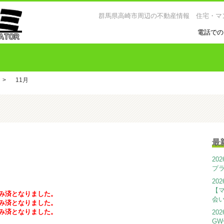
群馬県高崎市周辺の不動産情報 住宅・マ
電話での
>
11月
最
20
プ
20
【
み済となりました。
会
み済となりました。
み済となりました。
20
G