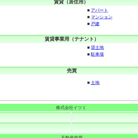
賃貸（居住用）
■
アパート
■
マンション
■
戸建
賃貸事業用（テナント）
■
貸土地
■
駐車場
売買
■
土地
株式会社イツミ
不動産売買