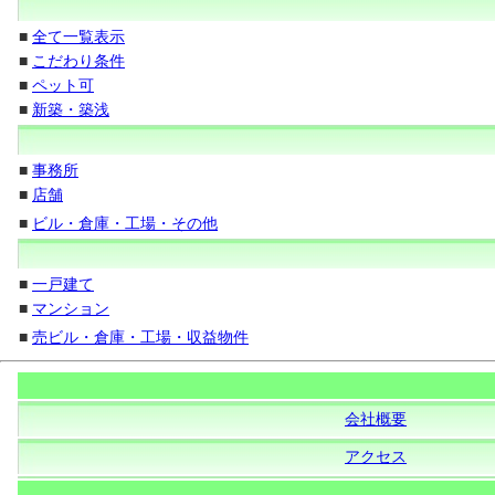
■
全て一覧表示
■
こだわり条件
■
ペット可
■
新築・築浅
■
事務所
■
店舗
■
ビル・倉庫・工場・その他
■
一戸建て
■
マンション
■
売ビル・倉庫・工場・収益物件
会社概要
アクセス