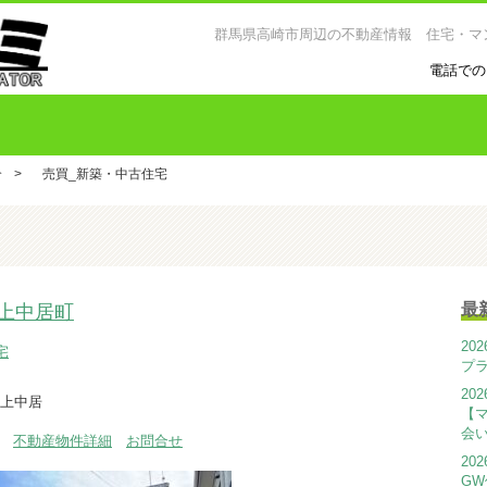
群馬県高崎市周辺の不動産情報 住宅・マ
電話での
介
>
売買_新築・中古住宅
最
上中居町
20
宅
プ
20
ン上中居
【
会
万円
不動産物件詳細
お問合せ
20
G