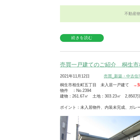
不動産
続きを読む
売買一戸建てのご紹介 桐生市
2021年11月12日
売買_新築・中古住
桐生市相生町五丁目 未入居一戸建て
→
物件 ：No.2394
建物：261.67㎡ 土地：303.23㎡ 2,85
ポイント：未入居物件、内装未完成、ガレ