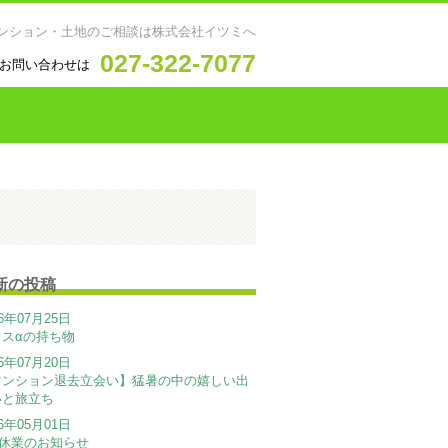
ンション・土地のご相談は株式会社イツミへ
027-322-7077
お問い合わせは
新の投稿
26年07月25日
ラスαの持ち物
26年07月20日
マンション退去立会い】猛暑の中の嬉しい出
いと旅立ち
26年05月01日
W休業のお知らせ