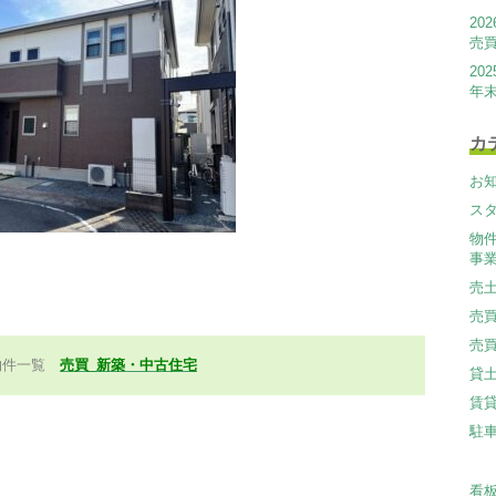
20
売
20
年
カ
お
ス
物
事
売
売
売
物件一覧
売買_新築・中古住宅
貸
賃
駐
看