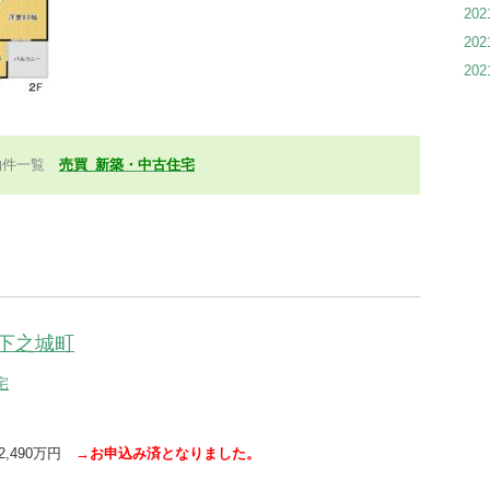
20
20
20
物件一覧
売買_新築・中古住宅
下之城町
宅
 2,490万円
→お申込み済となりました。