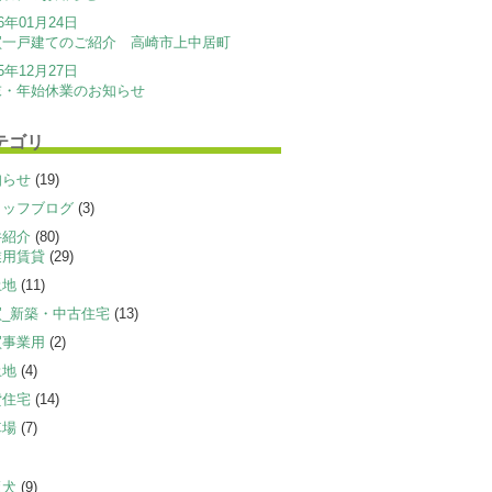
26年01月24日
買一戸建てのご紹介 高崎市上中居町
25年12月27日
末・年始休業のお知らせ
テゴリ
知らせ
(19)
タッフブログ
(3)
件紹介
(80)
業用賃貸
(29)
土地
(11)
買_新築・中古住宅
(13)
買事業用
(2)
土地
(4)
貸住宅
(14)
車場
(7)
板犬
(9)