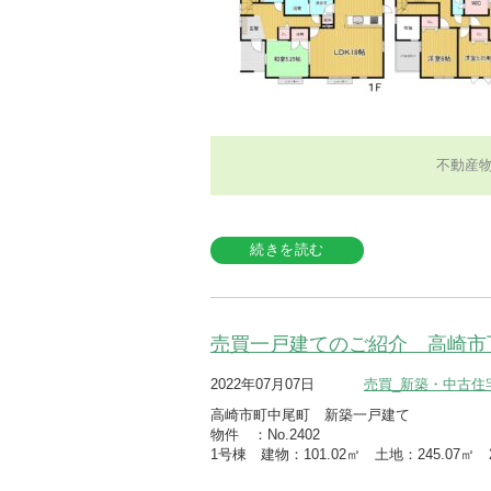
不動産
続きを読む
売買一戸建てのご紹介 高崎市
2022年07月07日
売買_新築・中古住
高崎市町中尾町 新築一戸建て
物件 ：No.2402
1号棟 建物：101.02㎡ 土地：245.07㎡